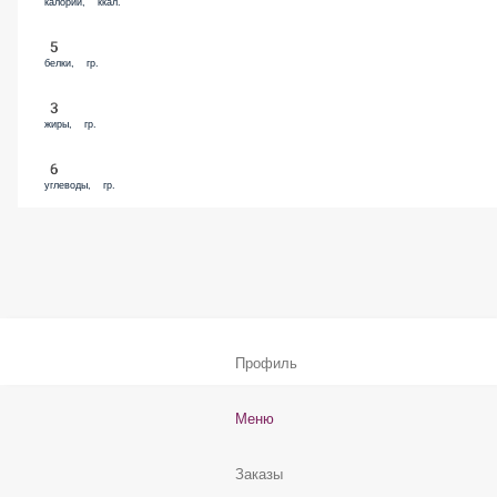
67
калории, ккал.
5
белки, гр.
3
жиры, гр.
6
углеводы, гр.
Профиль
Меню