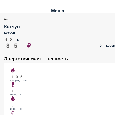
Меню
Кетчуп
Кетчуп
40 г.
85 ₽
В корзи
Энергетическая ценность
105
калории, ккал.
1
белки, гр.
0
жиры, гр.