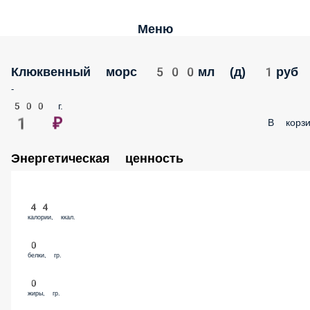
Меню
Клюквенный морс 500мл (д) 1руб
-
500 г.
1 ₽
В корз
Энергетическая ценность
44
калории, ккал.
0
белки, гр.
0
жиры, гр.